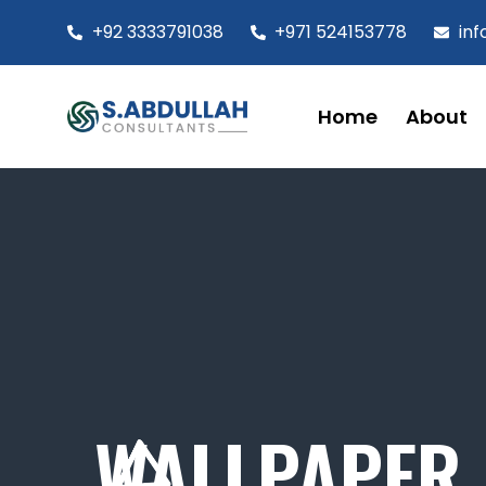
+92 3333791038
+971 524153778
in
Home
About
WALLPAPER