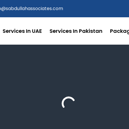
fo@sabdullahassociates.com
Services In UAE
Services In Pakistan
Packa