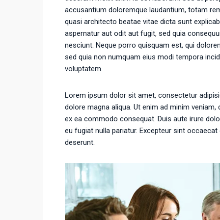
accusantium doloremque laudantium, totam rem ap
quasi architecto beatae vitae dicta sunt explic
aspernatur aut odit aut fugit, sed quia consequ
nesciunt. Neque porro quisquam est, qui dolorem 
sed quia non numquam eius modi tempora incid
voluptatem.
Lorem ipsum dolor sit amet, consectetur adipisic
dolore magna aliqua. Ut enim ad minim veniam, qu
ex ea commodo consequat. Duis aute irure dolor i
eu fugiat nulla pariatur. Excepteur sint occaecat 
deserunt.