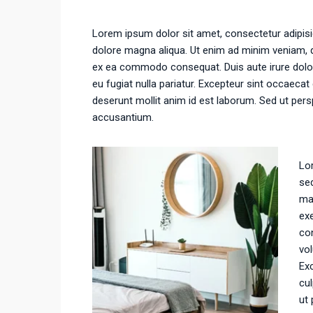
Lorem ipsum dolor sit amet, consectetur adipisic
dolore magna aliqua. Ut enim ad minim veniam, qu
ex ea commodo consequat. Duis aute irure dolor i
eu fugiat nulla pariatur. Excepteur sint occaecat 
deserunt mollit anim id est laborum. Sed ut pers
accusantium.
Lor
sed
ma
exe
con
vol
Exc
cul
ut 