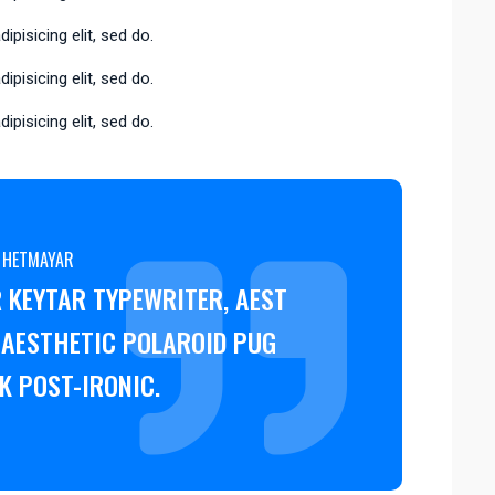
pisicing elit, sed do.
pisicing elit, sed do.
pisicing elit, sed do.
 HETMAYAR
 KEYTAR TYPEWRITER, AEST
 AESTHETIC POLAROID PUG
K POST-IRONIC.