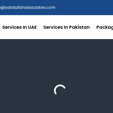
fo@sabdullahassociates.com
Services In UAE
Services In Pakistan
Packa