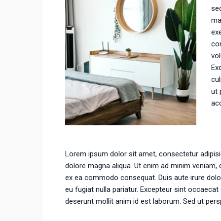
sed
ma
exe
con
vol
Exc
cul
ut 
ac
Lorem ipsum dolor sit amet, consectetur adipisic
dolore magna aliqua. Ut enim ad minim veniam, qu
ex ea commodo consequat. Duis aute irure dolor i
eu fugiat nulla pariatur. Excepteur sint occaecat 
deserunt mollit anim id est laborum. Sed ut pers