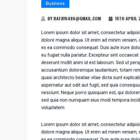
Business
BY RAFAY6486@GMAIL.COM
15TH APRIL 
Lorem ipsum dolor sit amet, consectetur adipisic
dolore magna aliqua. Ut enim ad minim veniam, qu
ex ea commodo consequat. Duis aute irure dolor i
eu fugiat nulla pariatur. Excepteur sint occaecat 
deserunt mollit anim id est laborum. Sed ut pers
accusantium doloremque laudantium, totam rem ap
quasi architecto beatae vitae dicta sunt explic
aspernatur aut odit aut fugit, sed quia consequ
nesciunt. Neque porro quisquam est, qui dolorem 
sed quia non numquam eius modi tempora incid
voluptatem.
Lorem ipsum dolor sit amet, consectetur adipisic
dolore magna aliqua. Ut enim ad minim veniam, qu
ex ea commodo consequat. Duis aute irure dolor i