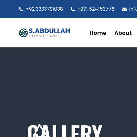
+92 3333791038
+971 524153778
in
Home
About
GALLERY