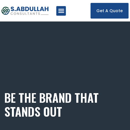
Get A Quote
Services In UAE
Services In Pakistan
Contact Us
BE THE BRAND THAT
STANDS OUT